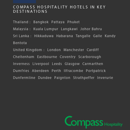
COMPASS HOSPITALITY HOTELS IN KEY
DESTINATIONS
Thailand :
Bangkok
Pattaya
Phuket
Malaysia :
Kuala Lumpur
Langkawi
Johor Bahru
Sri Lanka :
Hikkaduwa
Habarana
Tangalle
Galle
Kandy
Bentota
United Kingdom :
London
Manchester
Cardiff
Cheltenham
Eastbourne
Coventry
Scarborough
Inverness
Liverpool
Leeds
Glasgow
Carmarthen
Dumfries
Aberdeen
Perth
Ilfracombe
Portpatrick
Dunfermline
Dundee
Paignton
Strathpeffer
Inverurie